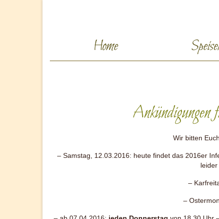
Home
Speise
Ankündigungen 
Wir bitten Eu
– Samstag, 12.03.2016: heute findet das 2016er In
leide
– Karfrei
– Ostermon
– ab 07.04.2016:
jeden Donnerstag
von 18.30 Uhr 